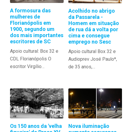
A formosura das
Acolhido no abrigo
mulheres de
da Passarela -
Florianópolis em
Homem em situação
1900, segundo um
de rua dá a volta por
dos mais importantes
cima e consegue
escritores de SC
emprego no Sesc
Apoio cultural: Box 32 e
Apoio cultural Box 32 e
CDL Florianópolis O
Audioprev José Paulo*,
escritor Virgílio…
de 35 anos,…
Nova iluminação
Os 150 anos da 'velha