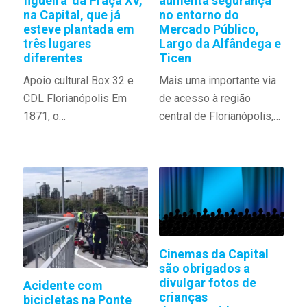
aumenta segurança
figueira' da Praça XV,
no entorno do
na Capital, que já
Mercado Público,
esteve plantada em
Largo da Alfândega e
três lugares
Ticen
diferentes
Mais uma importante via
Apoio cultural Box 32 e
de acesso à região
CDL Florianópolis Em
central de Florianópolis,…
1871, o…
Cinemas da Capital
são obrigados a
divulgar fotos de
Acidente com
crianças
bicicletas na Ponte