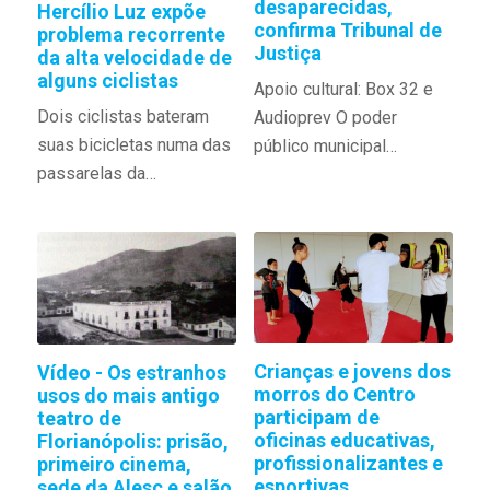
desaparecidas,
Hercílio Luz expõe
confirma Tribunal de
problema recorrente
Justiça
da alta velocidade de
alguns ciclistas
Apoio cultural: Box 32 e
Dois ciclistas bateram
Audioprev O poder
suas bicicletas numa das
público municipal…
passarelas da…
Crianças e jovens dos
Vídeo - Os estranhos
morros do Centro
usos do mais antigo
participam de
teatro de
oficinas educativas,
Florianópolis: prisão,
profissionalizantes e
primeiro cinema,
esportivas
sede da Alesc e salão