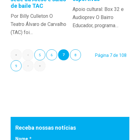
de baile TAC
Apoio cultural: Box 32 e
Por Billy Culleton O
Audioprev O Bairro
Teatro Álvaro de Carvalho
Educador, programa…
(TAC) foi…
«
‹
7
Página 7 de 108
5
6
8
›
»
9
Receba nossas notícias
Nome *